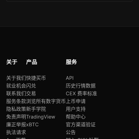
件设备进行冷存储。
可通过帮助中心查找解决方案，或联系客服团队提
交问题描述，我们将第一时间协助您完成安装配
置。
关于
产品
服务
关于我们
快捷买币
API
就业机会
闪兑
历史行情数据
联系我们
交易
CEX 费率标准
服务条款
浏览所有数字货币
上币申请
隐私政策
新手学院
用户支持
免责声明
TradingView
帮助中心
廉正举报
xBTC
官方渠道验证
执法请求
公告