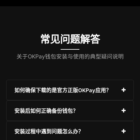
常见问题解答
关于OKPay钱包安装与使用的典型疑问说明
如何确保下载的是官方正版OKPay应用？
请务必通过官网或应用商店下载，切勿点击陌生链
安装后如何正确备份钱包？
接。安装前可核对开发者信息与数字签名，确保来
源可靠。
首次创建钱包时会生成12位助记词，请在安全环境
安装过程中遇到问题怎么办？
下手写保存，并禁止截图或网络传输。建议配合硬